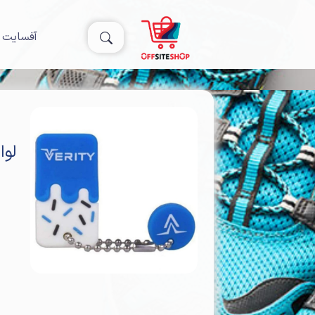
آفسایت 
لوا