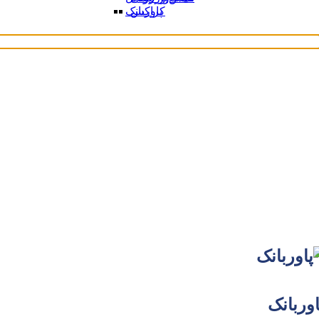
کراکس
پاوربانک
پاوربانک