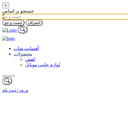
×
جستجو بر اساس
انصراف
جست و جو
آفسایت شاپ
محصولات
کفش
لوازم جانبی موبایل
ورود / ثبت نام